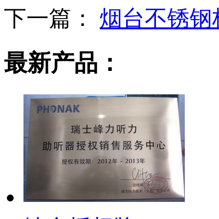
下一篇：
烟台不锈钢
最新产品：