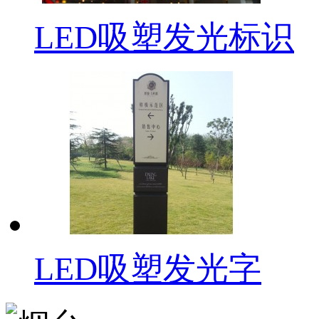
LED吸塑发光标识
LED吸塑发光字