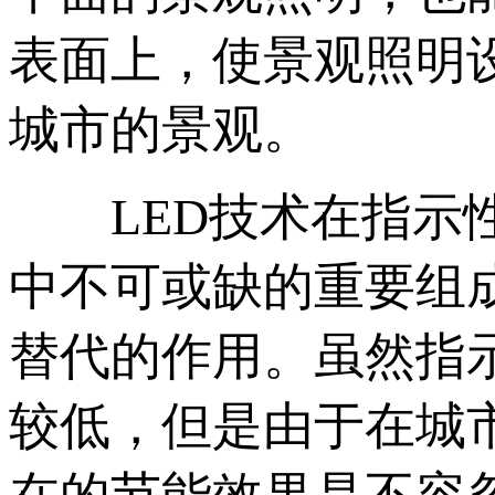
表面上，使景观照明
城市的景观。
LED技术在指示性
中不可或缺的重要组
替代的作用。虽然指
较低，但是由于在城