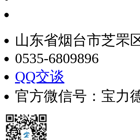
山东省烟台市芝罘区
0535-6809896
QQ交谈
官方微信号：宝力