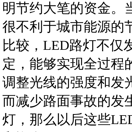
明节约大笔的资金。
很不利于城市能源的
比较，LED路灯不
定，能够实现全过程
调整光线的强度和发
而减少路面事故的发
灯，那么以后这些L