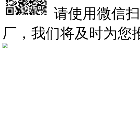
请使用微信扫
厂，我们将及时为您