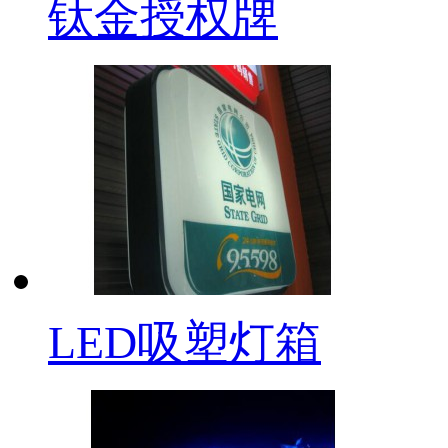
钛金授权牌
LED吸塑灯箱