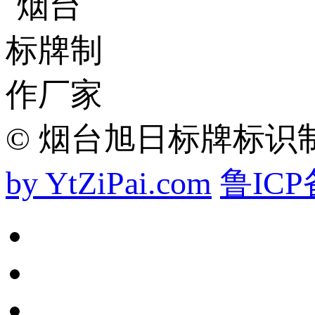
© 烟台旭日标牌标识制作厂 20
by YtZiPai.com
鲁ICP备